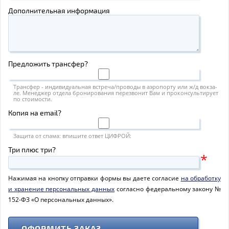
Дополнительная информация
Предложить трансфер?
Транс­фер - ин­ди­ви­ду­аль­ная встре­ча/про­во­ды в аэро­пор­ту или ж/д вок­за­
ле. Ме­не­джер от­де­ла бро­ни­ро­ва­ния пе­ре­зво­нит Вам и про­кон­суль­ти­ру­ет
по сто­и­мо­сти.
Копия на email?
Защита от спама: впишите ответ ЦИФРОЙ:
Три плюс три?
*
Нажимая на кнопку отправки формы вы даете согласие
на обработку
и хранение персональных данных
согласно федеральному закону №
152-ФЗ «О персональных данных».