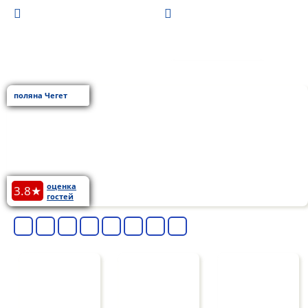
БРОНЬ
поляна Чегет
оценка
3.8★
гостей