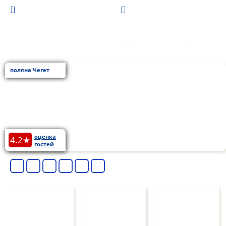
БРОНЬ
поляна Чегет
оценка
4.2★
гостей