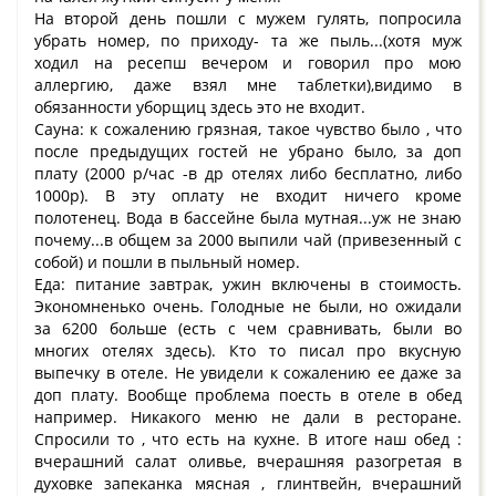
На второй день пошли с мужем гулять, попросила
убрать номер, по приходу- та же пыль...(хотя муж
ходил на ресепш вечером и говорил про мою
аллергию, даже взял мне таблетки),видимо в
обязанности уборщиц здесь это не входит.
Сауна: к сожалению грязная, такое чувство было , что
после предыдущих гостей не убрано было, за доп
плату (2000 р/час -в др отелях либо бесплатно, либо
1000р). В эту оплату не входит ничего кроме
полотенец. Вода в бассейне была мутная...уж не знаю
почему...в общем за 2000 выпили чай (привезенный с
собой) и пошли в пыльный номер.
Еда: питание завтрак, ужин включены в стоимость.
Экономненько очень. Голодные не были, но ожидали
за 6200 больше (есть с чем сравнивать, были во
многих отелях здесь). Кто то писал про вкусную
выпечку в отеле. Не увидели к сожалению ее даже за
доп плату. Вообще проблема поесть в отеле в обед
например. Никакого меню не дали в ресторане.
Спросили то , что есть на кухне. В итоге наш обед :
вчерашний салат оливье, вчерашняя разогретая в
духовке запеканка мясная , глинтвейн, вчерашний