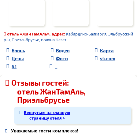
отель «
ЖанТамАль
», адрес:
Кабардино-Балкария, Эльбрусский
р-н, Приэльбрусье, поляна Чегет
Бронь
Видео
Карта
Цены
Фото
vk.com
41
+
Отзывы гостей:
отель ЖанТамАль,
Приэльбрусье
Вернуться на главную
страницу отеля >
Уважаемые гости комплекса!