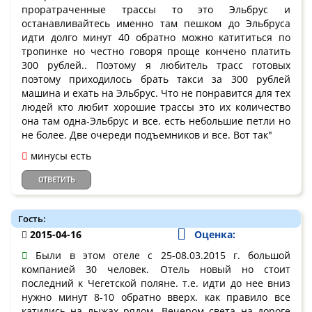
проратраченные трассы то это Эльбрус и
останавливайтесь именно там пешком до Эльбруса
идти долго минут 40 обратно можно катититься по
тропинке но честно говоря проще кончено платить
300 рублей.. Поэтому я любитель трасс готовых
поэтому приходилось брать такси за 300 рублей
машина и ехать на Эльбрус. Что не понравится для тех
людей кто любит хорошие трассы это их количество
она там одна-Эльбрус и все. есть небольшие петли но
не более. Две очереди подъемников и все. Вот так"
минусы есть
ОТВЕТИТЬ
Гость:
2015-04-16
Оценка:
Были в этом отеле с 25-08.03.2015 г. большой
компанией 30 человек. Отель новый но стоит
последний к Чегетской поляне. т.е. идти до нее вниз
нужно минут 8-10 обратно вверх. как правило все
катились на лыжах рядом. Вечером света на дороге