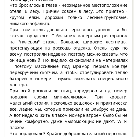
Что бросилось в глаза - неожиданное местоположение
отеля. В лесу. Причем совсем в лесу. Это приятно -
кругом елки, дорожки только лесные-грунтовые,
никакого асфальта.
При этом отель довольно серьезного уровня - я бы
сказал городского. С большим манерным рестораном
на "нулевом" этаже. Большие широкие лестницы,
претендующая на роскошь отделка. Отель, судя по
всему, построили недавно, поэтому можно сказать, что
он еще новый. Но, видимо, сэкономили на материалах
- поэтому массивные под мрамор перила кое-где
перекручены скотчем, а чтобы отрегулировать тепло
батарей в номере - нужно вызывать специального
мастера.
При всей роскоши лестниц, коридоров и т.д. номер
поразил своим минимализмом. Три кровати,
маленький столик, несколько вешалок - и практически
все. Ладно, мы, которые приехали на Эльбрус на день.
А вот неделю жить в таком номере втроем было бы не
очень комфортно. Даже мыломоющих не дают. Wi-Fi
плохой.
Что порадовало? Крайне доброжелательный персонал.