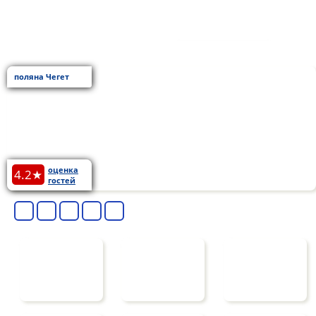
БРОНЬ
поляна Чегет
оценка
4.2★
гостей