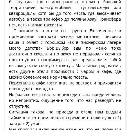
бы пустила как в иностранных отелях с большой
территорией электромобили , тут-снегоходы или
квадроциклы хотя бы до того места, где высаживает
автобус, а также трансфер до поляны Азау. Трансфера
нет, есть наглые таксисты.
- С питанием в отели все грустно. Включенные в
проживание завтраки весьма мерзотные -рисовая
каша и омлет с горошком как в пионерском лагере
моего детства- Брр.Выбор еды по меню тоже
достаточно скуден и по вкусу не порадовал- солянка
просто ужасна, например, а люля представляет собой
высохшую, не сочную котлету... Магазинов рядом нет,
есть другие отели поблизости с баром и кафе, где
можно более-менее нормально поесть.
Персонала в кафе гостиницы не зватает, и приходится
очень долго все ждать.
Но больше всего нас зацепил один факт-вроде мелочь,
но неприятно, ощущение того, что нас разводят, не
отпустило.
Ситуация такова: по приезду в отель нам выдали
тайминг, в котором четко по времени стояли пункты 1)
завтрак 2) ужин.
Мы спросили включен ли ужин, на что не получили