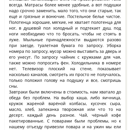
всегда. Матрасы более менее удобные, а вот подушки
надо срочно заменить, мало того, что они старые, так
ещё и грязные и вонючие. Постельное белье чистое.
Полотенца хорошие, мягкие, не хватает полотенца для
ног, в душевой пол холодный и подтекает душ, под
ноги необходимо что то бросать, чтобы не стоять в
луже. Мыльные принадлежности выдаются разово
при заезде, туалетная бумага по запросу. Уборка
номера по запросу, мусор можно выставить за дверь и
его унесут. По запросу чайник с кружками для чая,
также можно попросить фен. Холодильника в номере
нет. Телевизор плоский на стене, показывает
насколько каналов, смотреть их просто не получалось,
только положил голову на подушку и все, смотришь
сны.
Завтраки были включены в стоимость, нам хватало до
обеда без проблем. На выбор каша, либо яичница,
кружок жареной варёной колбасы, кусочек сыра,
масло, хлеб, запеканка творожная или что то на
десерт, каждый день разное. Чай, чёрный кофе
пакетированные. С поварами были проблемы, но к
нашему отъезду привезли повара и на ужин мы ели