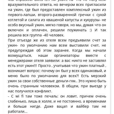
вразумительного ответа, но вечером всех пригласили
на ужин, где был предоставлен комплексный ужин из
первого-лапши, второго-разваренной гречки с сухой
котлетой и салата из квашеной капусты и кукурузы- не
особо вкусный ужин, мягко говоря, но мы, думая что он
включен и оплачен, решили поужинать :) И так
решила вся группа -40 человек.
При отъезде же из отеля всем предъявили счет за
ужин- по умолчанию нам всем выставили счет, не
предупреждая об этом заранее. Когда мы начали
возмущаться, наши организаторы вместе с
менеджерами отеля заявили: а вас никто не заставлял
есть этот ужин!!! Просто , учитывая что ужин платный ,
возникает вопрос: почему он был у всех одинаковый, и
меню было по умолчанию для всех?! Есть мерзкий
ужин за свои собственные деньги-гхм.. Это нужно быть
очень странным человеком. В общем, при выезде у
нас получился конфликт.
- С wi fi там тоже печаль: он ловит, причем очень
слабенько, лишь в холле, и не постоянно, а временами
и больше нигде. Даже вацап и вайбер там не
работали...