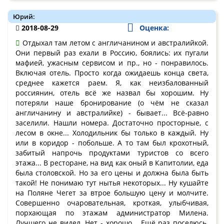
Юрий:
2018-08-29
Оценка:
Отдыхал там летом с англичанином и австралийкой.
Они первый раз ехали в Россию, боялись: их пугали
мафией, ужасным сервисом и пр., но - понравилось.
Включая отель. Просто когда ожидаешь конца света,
среднее кажется раем. Я, как неизбалованный
россиянин, отель всё же назвал бы хорошим. Ну
потеряли наше бронирование (о чём не сказал
англичанину и австралийке) - бывает... Всё-равно
заселили. Нашли номера. Достаточно просторные, с
лесом в окне... Холодильник бы только в каждый. Ну
или в коридор - побольше. А то там был крохотный,
забитый напрочь продуктами туристов со всего
этажа... В ресторане, на вид как оный в Капитолии, еда
была столовской. Но за его цены и должна была быть
такой! Не понимаю тут нытья некоторых... Ну кушайте
на Поляне Чегет за втрое большую цену и молчите.
Совершенно очаровательная, кроткая, улыбчивая,
порхающая по этажам администратор Милена.
Лучшего не видел. Нет - хорошо... Ещё раз поселюсь.