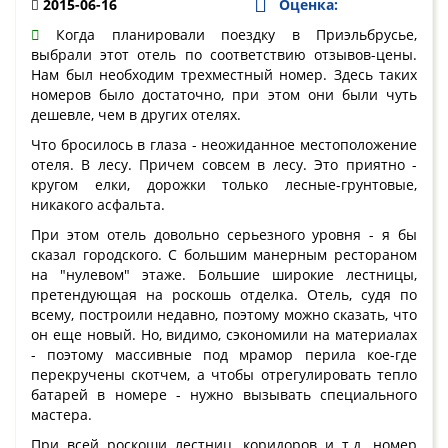
2015-06-16
Оценка:
Когда планировали поездку в Приэльбрусье,
выбрали этот отель по соответствию отзывов-цены.
Нам был необходим трехместный номер. Здесь таких
номеров было достаточно, при этом они были чуть
дешевле, чем в других отелях.
Что бросилось в глаза - неожиданное местоположение
отеля. В лесу. Причем совсем в лесу. Это приятно -
кругом елки, дорожки только лесные-грунтовые,
никакого асфальта.
При этом отель довольно серьезного уровня - я бы
сказал городского. С большим манерным рестораном
на "нулевом" этаже. Большие широкие лестницы,
претендующая на роскошь отделка. Отель, судя по
всему, построили недавно, поэтому можно сказать, что
он еще новый. Но, видимо, сэкономили на материалах
- поэтому массивные под мрамор перила кое-где
перекручены скотчем, а чтобы отрегулировать тепло
батарей в номере - нужно вызывать специального
мастера.
При всей роскоши лестниц, коридоров и т.д. номер