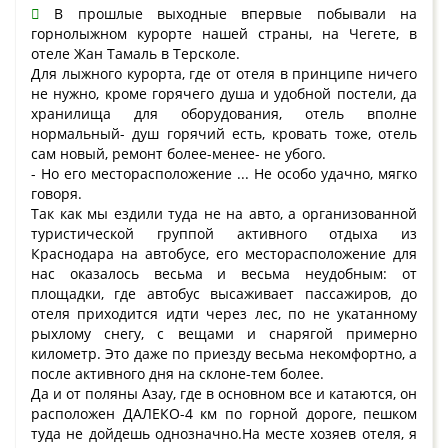
В прошлые выходные впервые побывали на
горнолыжном курорте нашей страны, на Чегете, в
отеле Жан Тамаль в Терсколе.
Для лыжного курорта, где от отеля в принципе ничего
не нужно, кроме горячего душа и удобной постели, да
хранилища для оборудования, отель вполне
нормальный- душ горячий есть, кровать тоже, отель
сам новый, ремонт более-менее- не убого.
- Но его месторасположение ... Не особо удачно, мягко
говоря.
Так как мы ездили туда не на авто, а организованной
туристической группой активного отдыха из
Краснодара на автобусе, его месторасположение для
нас оказалось весьма и весьма неудобным: от
площадки, где автобус высаживает пассажиров, до
отеля приходится идти через лес, по не укатанному
рыхлому снегу, с вещами и снарягой примерно
километр. Это даже по приезду весьма некомфортно, а
после активного дня на склоне-тем более.
Да и от поляны Азау, где в основном все и катаются, он
расположен ДАЛЕКО-4 км по горной дороге, пешком
туда не дойдешь однозначно.На месте хозяев отеля, я